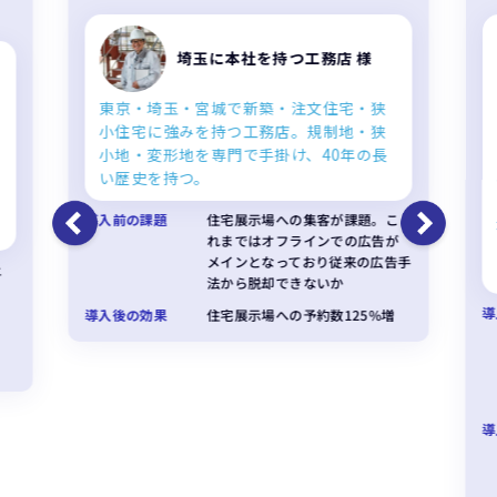
埼玉に本社を持つ工務店 様
東京・埼玉・宮城で新築・注文住宅・狭
小住宅に強みを持つ工務店。規制地・狭
小地・変形地を専門で手掛け、40年の長
い歴史を持つ。
導入前の課題
住宅展示場への集客が課題。こ
れまではオフラインでの広告が
メインとなっており従来の広告手
上
法から脱却できないか
く
。
導
導入後の効果
住宅展示場への予約数125%増
導