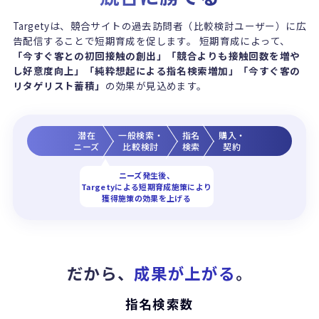
Targetyは、競合サイトの過去訪問者（比較検討ユーザー）に広
告配信することで短期育成を促します。 短期育成によって、
「今すぐ客との初回接触の創出」「競合よりも接触回数を増や
し好意度向上」「純粋想起による指名検索増加」「今すぐ客の
リタゲリスト蓄積」
の効果が見込めます。
潜在
一般検索・
指名
購入・
ニーズ
比較検討
検索
契約
ニーズ発生後、
Targetyによる短期育成施策により
獲得施策の効果を上げる
だから、
成果が上がる
。
指名検索数