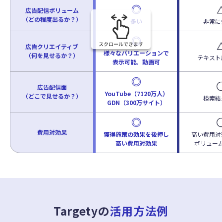
広告配信ボリューム
（どの程度出るか？）
多い
非常に
広告クリエイティブ
様々なバリエーションで
（何を見せるか？）
テキスト
表示可能。動画可
広告配信面
YouTube（7120万人）
（どこで見せるか？）
検索結
GDN（300万サイト）
費用対効果
獲得施策の効果を後押し
高い費用対
高い費用対効果
ボリュー
Targetyの
活用方法例