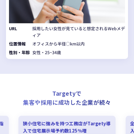
URL
採用したい女性が見ていると想定されるWebメデ
ィア
位置情報
オフィスから半径○km以内
性別・年齢
女性・25~34歳
Targetyで
集客や採用に成功した企業が続々
指
狭小住宅に強みを持つ工務店がTargety導
全
入で住宅展示場予約数125％増
入