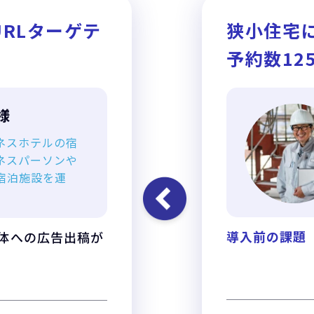
RLターゲテ
狭小住宅に
予約数12
様
ネスホテルの宿
ネスパーソンや
宿泊施設を運
導入前の課題
体への広告出稿が