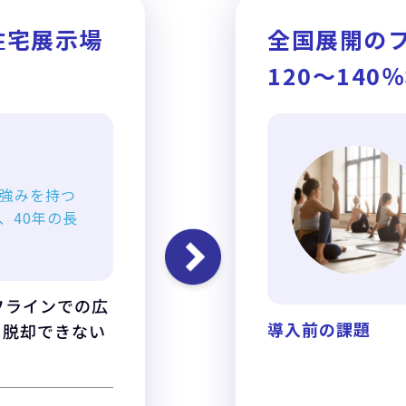
住宅展示場
全国展開のフ
120〜140
強みを持つ
、40年の長
フラインでの広
導入前の課題
ら脱却できない