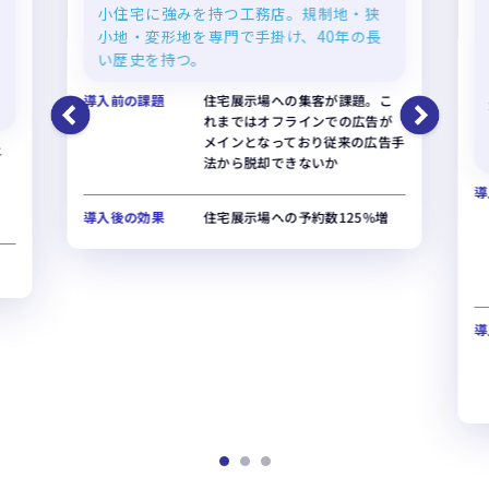
小住宅に強みを持つ工務店。規制地・狭
小地・変形地を専門で手掛け、40年の長
い歴史を持つ。
導入前の課題
住宅展示場への集客が課題。こ
れまではオフラインでの広告が
メインとなっており従来の広告手
上
法から脱却できないか
く
。
導
導入後の効果
住宅展示場への予約数125%増
導