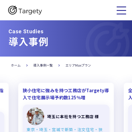
Case Studies
導入事例
ホーム
導入事例一覧
エリアMaxプラン
指
狭小住宅に強みを持つ工務店がTargety導
全
入で住宅展示場予約数125％増
入
埼玉に本社を持つ工務店 様
東京・埼玉・宮城で新築・注文住宅・狭